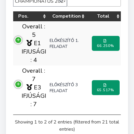
Pos.
Competition
Total
Overall :
5
ELŐKÉSZÍTŐ 1.
E1
66.250%
FELADAT
IFJUSÁGI
: 4
Overall :
7
ELŐKÉSZÍTŐ 3
E3
65.517%
FELADAT
IFJÚSÁGI
: 7
Showing 1 to 2 of 2 entries (filtered from 21 total
entries)