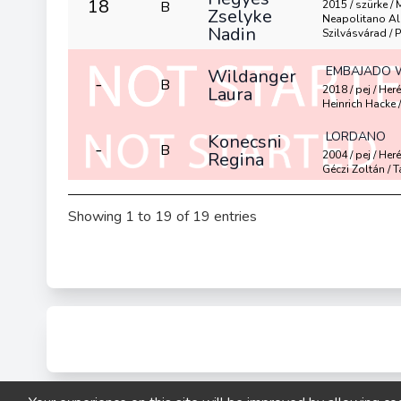
18
B
2015 / szürke /
Zselyke
Neapolitano Al
Nadin
Szilvásvárad / P
EMBAJADO 
Wildanger
-
B
Laura
2018 / pej / Heré
Heinrich Hacke 
LORDANO
Konecsni
-
B
Regina
2004 / pej / Her
Géczi Zoltán / 
Showing 1 to 19 of 19 entries