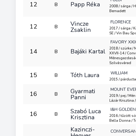
12
Papp Réka
B
2008 / sárga / He
Bernadett
FLORENCE
Vincze
12
B
Zsaklin
2017 / sárga / K
SE / Vin Bau Sp
FAVORY XXI
2018 / szürke /
14
Bajáki Kartal
B
XXVII-14 / Conv
Ménesgazdaság
Szilvásvárad
WILLIAM
15
Tóth Laura
B
2015 / párductarka
MOUNT EVE
Gyarmati
16
B
Panni
2019 / pej / Mén
Lázár Krisztina 
I&H GOLDEN
Szabó Luca
16
B
Krisztina
2016 / tűzött sö
Bella Donna / T
Kazinczi-
CONVERSANO
Hegyes