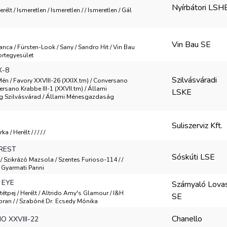
Nyírbátori LSH
rélt / Ismeretlen / Ismeretlen / / Ismeretlen / Gál
Vin Bau SE
anca / Fürsten-Look / Sany / Sandro Hit / Vin Bau
ortegyesület
X-8
Szilvásváradi
 Mén / Favory XXVIII-26 (XXIX.tm) / Conversano
ersano Krabbe III-1 (XXVII.tm) / Állami
LSKE
 Szilvásvárad / Állami Ménesgazdaság
Suliszerviz Kft.
 / Herélt / / / / /
REST
Sóskúti LSE
 / Szikrázó Mazsola / Szentes Furioso-114 / /
/ Gyarmati Panni
 EYE
Szárnyaló Lova
tétpej / Herélt / Altrido Amy's Glamour / I&H
SE
oran / / Szabóné Dr. Ecsedy Mónika
Chanello
 XXVIII-22