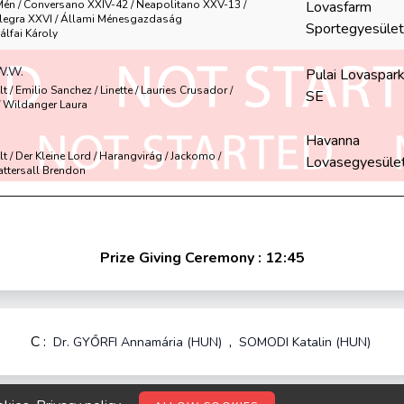
 Mén / Conversano XXIV-42 / Neapolitano XXV-13 /
Lovasfarm
legra XXVI / Állami Ménesgazdaság
Sportegyesület
álfai Károly
W.W.
Pulai Lovaspar
lt / Emilio Sanchez / Linette / Lauries Crusador /
SE
/ Wildanger Laura
Havanna
élt / Der Kleine Lord / Harangvirág / Jackomo /
Lovasegyesüle
Tattersall Brendon
Prize Giving Ceremony : 12:45
C :
,
Dr. GYŐRFI Annamária (HUN)
SOMODI Katalin (HUN)