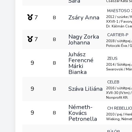
Sára
Császár Kata S
MAESTOSO X
7
Zsáry Anna
B
2012 / szürke /
XXVII-1 / Favor
Dr. Kálmán Cs
CARTIER-P
Nagy Zorka
7
B
Johanna
2018 / sötétpej 
Potoczki Éva /
Juhász
ZEUS
Ferencné
9
B
Márki
2014 / Sötétpej 
Swarovski / Már
Bianka
CELEB
9
Száva Liliána
B
2016 / sötétpej 
XVII-30 (IV.tm) 
Nonprofit Kft.
Németh-
CH REBELLI
9
Kovács
B
2010 / pej / Heré
Petronella
Wieking, Német
FÜLÖP