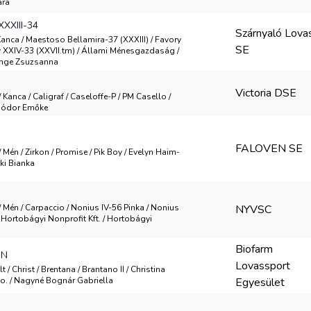
ára
XXIII-34
Szárnyaló Lova
 Kanca / Maestoso Bellamira-37 (XXXIII) / Favory
SE
y XXIV-33 (XXVII.tm) / Állami Ménesgazdaság /
enge Zsuzsanna
Victoria DSE
/ Kanca / Caligraf / Caseloffe-P / PM Casello /
 Gódor Emőke
FALOVEN SE
/ Mén / Zirkon / Promise / Pik Boy / Evelyn Haim-
ki Bianka
/ Mén / Carpaccio / Nonius IV-56 Pinka / Nonius
NYVSC
/ Hortobágyi Nonprofit Kft. / Hortobágyi
Biofarm
ON
Lovassport
lt / Christ / Brentana / Brantano II / Christina
o. / Nagyné Bognár Gabriella
Egyesület