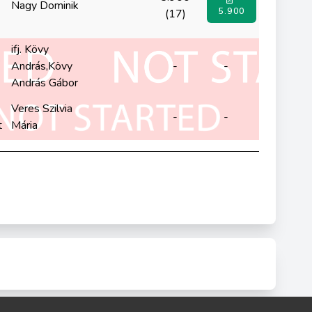
Nagy Dominik
5.900
(17)
ifj. Kövy
k
András,Kövy
-
-
András Gábor
Veres Szilvia
-
-
t
Mária