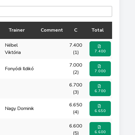
Trainer
Comment
C
Total
Nébel
7.400
7.400
Viktória
(1)
7.000
Fonyódi Ildikó
7.000
(2)
6.700
6.700
(3)
6.650
Nagy Dominik
6.650
(4)
6.600
6.600
(5)