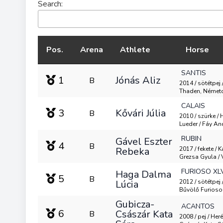
Search:
Pos.
Arena
Athlete
Horse
SANTIS
1
Jónás Aliz
B
2014 / sötétpej 
Thaden, Németo.
CALAIS
3
Kővári Júlia
B
2010 / szürke / 
Lueder / Fáy An
RUBIN
Gável Eszter
4
B
Rebeka
2017 / fekete / 
Grezsa Gyula /
FURIOSO XL
Haga Dalma
5
B
Lúcia
2012 / sötétpej 
Bűvölő Furioso-6
Gubicza-
ACANTOS
6
Császár Kata
B
2008 / pej / Her