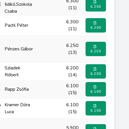
6.300
E
Ildikó,Szokola
6.300
(11)
Csaba
6.300
Pachl Péter
6.300
(11)
6.250
Pénzes Gábor
6.250
(13)
Szladek
6.200
6.200
Róbert
(14)
6.100
Rapp Zsófia
6.100
(15)
s
Kramer Dóra
6.100
6.100
Luca
(15)
5.900