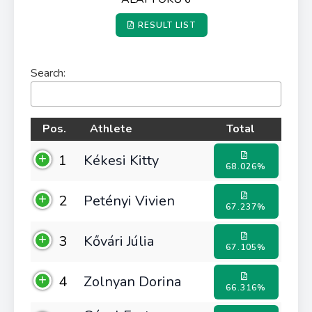
RESULT LIST
Search:
Pos.
Athlete
Total
1
Kékesi Kitty
68.026%
2
Petényi Vivien
67.237%
3
Kővári Júlia
67.105%
4
Zolnyan Dorina
66.316%