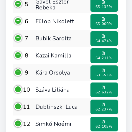
Gável Eszter
5
Rebeka
65.132%
6
Fülöp Nikolett
65.000%
7
Bubik Sarolta
64.474%
8
Kazai Kamilla
64.211%
9
Kára Orsolya
63.553%
10
Száva Liliána
62.632%
11
Dublinszki Luca
62.237%
12
Simkó Noémi
62.105%