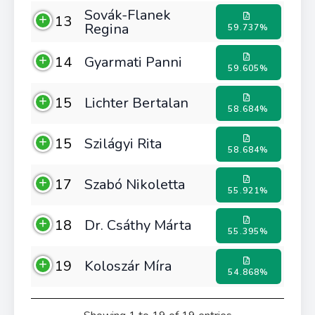
Sovák-Flanek
13
Regina
59.737%
14
Gyarmati Panni
59.605%
15
Lichter Bertalan
58.684%
15
Szilágyi Rita
58.684%
17
Szabó Nikoletta
55.921%
18
Dr. Csáthy Márta
55.395%
19
Koloszár Míra
54.868%