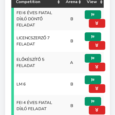
Competition
Arena
View
FEI 6 ÉVES FIATAL
DÍJLÓ DÖNTŐ
B
FELADAT
LICENCSZERZŐ 7
B
FELADAT
ELŐKÉSZÍTŐ 5
A
FELADAT
LM 6
B
FEI 4 ÉVES FIATAL
B
DÍJLÓ FELADAT