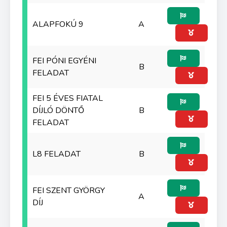
ALAPFOKÚ 9
A
FEI PÓNI EGYÉNI
B
FELADAT
FEI 5 ÉVES FIATAL
DÍJLÓ DÖNTŐ
B
FELADAT
L8 FELADAT
B
FEI SZENT GYÖRGY
A
DÍJ