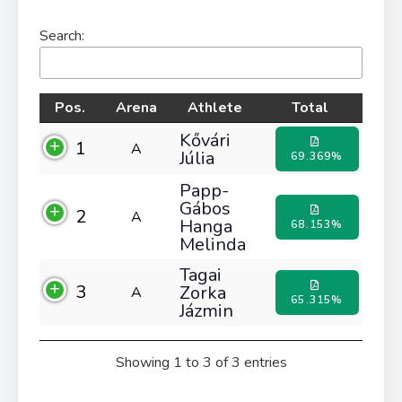
Search:
Pos.
Arena
Athlete
Total
Kővári
1
A
Júlia
69.369%
Papp-
Gábos
2
A
Hanga
68.153%
Melinda
Tagai
3
Zorka
A
65.315%
Jázmin
Showing 1 to 3 of 3 entries