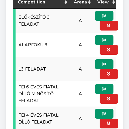
Competition
Arena
View
ELŐKÉSZÍTŐ 3
A
FELADAT
ALAPFOKÚ 3
A
L3 FELADAT
A
FEI 6 ÉVES FIATAL
DÍJLÓ MINŐSÍTŐ
A
FELADAT
FEI 4 ÉVES FIATAL
A
DÍJLÓ FELADAT