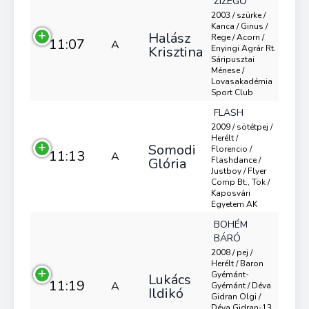
ZIZEGŐ
2003 / szürke /
Kanca / Ginus /
Halász
Rege / Acorn /
11:07
A
Krisztina
Enyingi Agrár Rt.
Sáripusztai
Ménese /
Lovasakadémia
Sport Club
FLASH
2009 / sötétpej /
Herélt /
Somodi
Florencio /
11:13
A
Glória
Flashdance /
Justboy / Flyer
Comp Bt., Tök /
Kaposvári
Egyetem AK
BOHÉM
BÁRÓ
2008 / pej /
Herélt / Baron
Gyémánt-
Lukács
11:19
A
Gyémánt / Déva
Ildikó
Gidran Olgi /
Déva Gidran-13