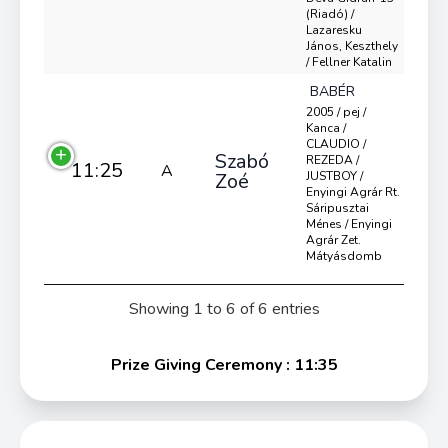
(Riadó) /
Lazaresku
János, Keszthely
/ Fellner Katalin
BABÉR
2005 / pej /
Kanca /
CLAUDIO /
Szabó
REZEDA /
11:25
A
Zoé
JUSTBOY /
Enyingi Agrár Rt.
Sáripusztai
Ménes / Enyingi
Agrár Zet.
Mátyásdomb
Showing 1 to 6 of 6 entries
Prize Giving Ceremony : 11:35