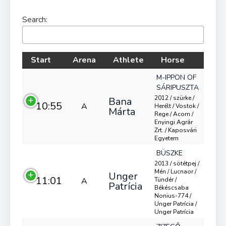
Search:
Start
Arena
Athlete
Horse
M-IPPON OF
SÁRIPUSZTA
2012 / szürke /
Bana
10:55
A
Herélt / Vostok /
Márta
Rege / Acorn /
Enyingi Agrár
Zrt. / Kaposvári
Egyetem
BÜSZKE
2013 / sötétpej /
Mén / Lucnaor /
Unger
11:01
A
Tündér /
Patrícia
Békéscsaba
Nonius-774 /
Unger Patrícia /
Unger Patrícia