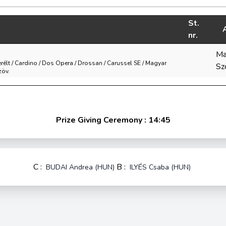
St.
nr.
Ma
 Herélt / Cardino / Dos Opera / Drossan / Carussel SE / Magyar
Sz
zöv.
Prize Giving Ceremony : 14:45
C :
B :
BUDAI Andrea (HUN)
ILYÉS Csaba (HUN)