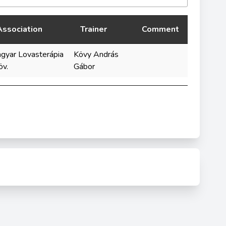
Association
Trainer
Comment
gyar Lovasterápia
Kövy András
öv.
Gábor