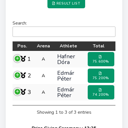
RESULT LIST
Search:
Pos.
Arena
Athlete
Total
Hafner
1
A
Dóra
75.600%
Edmár
2
A
Péter
75.200%
Edmár
3
A
Péter
74.200%
Showing 1 to 3 of 3 entries