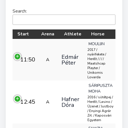
Search:
Start
Arena
Athlete
Horse
MOULIJN
2017 /
nyárifekete /
Edmár
11:50
A
Herélt / / / /
Péter
Maatshcap
Pleyter /
Unikornis
Lovarda
SÁRIPUSZTA
MOHA
2016 / sötétpej /
Hafner
12:45
A
Herélt / Lasino /
Dóra
Üzenet / Justboy
/ Enyingi Agrár
Zrt. / Kaposvári
Egyetem