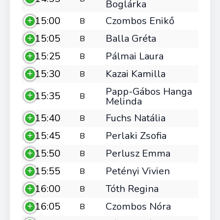
Boglárka
15:00
Czombos Enikő
B
15:05
Balla Gréta
B
15:25
Pálmai Laura
B
15:30
Kazai Kamilla
B
Papp-Gábos Hanga
15:35
B
Melinda
15:40
Fuchs Natália
B
15:45
Perlaki Zsofia
B
15:50
Perlusz Emma
B
15:55
Petényi Vivien
B
16:00
Tóth Regina
B
16:05
Czombos Nóra
B