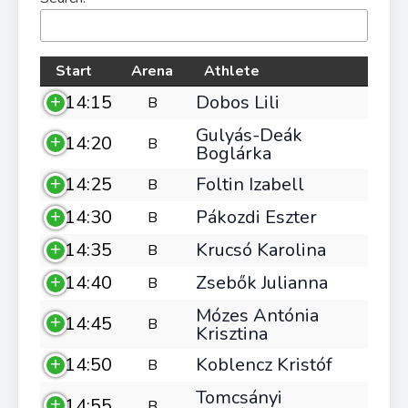
Start
Arena
Athlete
14:15
Dobos Lili
B
Gulyás-Deák
14:20
B
Boglárka
14:25
Foltin Izabell
B
14:30
Pákozdi Eszter
B
14:35
Krucsó Karolina
B
14:40
Zsebők Julianna
B
Mózes Antónia
14:45
B
Krisztina
14:50
Koblencz Kristóf
B
Tomcsányi
14:55
B