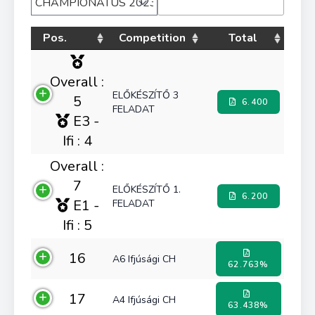
Pos.
Competition
Total
Overall :
ELŐKÉSZÍTŐ 3
5
6.400
FELADAT
E3 -
Ifi : 4
Overall :
7
ELŐKÉSZÍTŐ 1.
6.200
E1 -
FELADAT
Ifi : 5
16
A6 Ifjúsági CH
62.763%
17
A4 Ifjúsági CH
63.438%