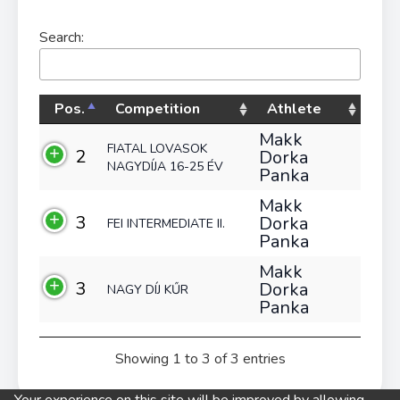
Search:
Pos.
Competition
Athlete
Makk
FIATAL LOVASOK
2
Dorka
NAGYDÍJA 16-25 ÉV
Panka
Makk
3
Dorka
FEI INTERMEDIATE II.
Panka
Makk
3
Dorka
NAGY DÍJ KŰR
Panka
Showing 1 to 3 of 3 entries