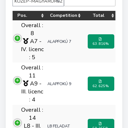
Pos.
Competition
Total
Overall :
8
A7 -
ALAPFOKÚ 7
63.816%
IV. licenc
: 5
Overall :
11
A9 -
ALAPFOKÚ 9
62.625%
III. licenc
: 4
Overall :
14
L8 - III.
L8 FELADAT