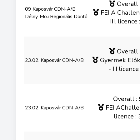
Overall 
09 Kaposvár CDN-A/B
FEI A Challen
Délny. Mo.i Regionális Döntő
III. licence 
Overall 
Gyermek Elők
23.02. Kaposvár CDN-A/B
- III licence
Overall : 
FEI AChallen
23.02. Kaposvár CDN-A/B
licence : 