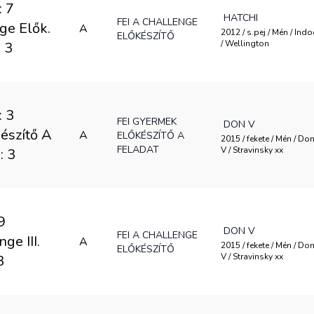
: 7
HATCHI
FEI A CHALLENGE
ge Elők.
A
2012 / s.pej / Mén / Ind
ELŐKÉSZÍTŐ
/ Wellington
: 3
: 3
FEI GYERMEK
DON V
észítő A
A
ELŐKÉSZÍTŐ A
2015 / fekete / Mén / Do
FELADAT
V / Stravinsky xx
 : 3
9
DON V
FEI A CHALLENGE
ge III.
A
2015 / fekete / Mén / Do
ELŐKÉSZÍTŐ
V / Stravinsky xx
3