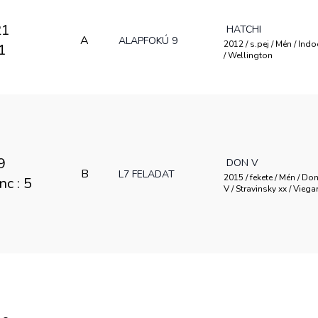
21
HATCHI
A
ALAPFOKÚ 9
2012 / s.pej / Mén / Ind
11
/ Wellington
9
DON V
B
L7 FELADAT
2015 / fekete / Mén / Do
enc : 5
V / Stravinsky xx / Viega