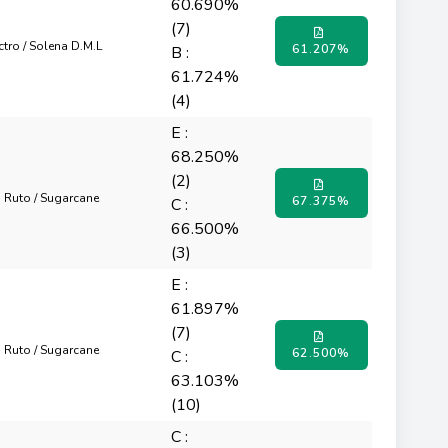
60.690%
(7)
octro / Solena D.M.L
61.207%
B :
61.724%
(4)
E :
68.250%
(2)
n Ruto / Sugarcane
67.375%
C :
66.500%
(3)
E :
61.897%
(7)
n Ruto / Sugarcane
62.500%
C :
63.103%
(10)
C :