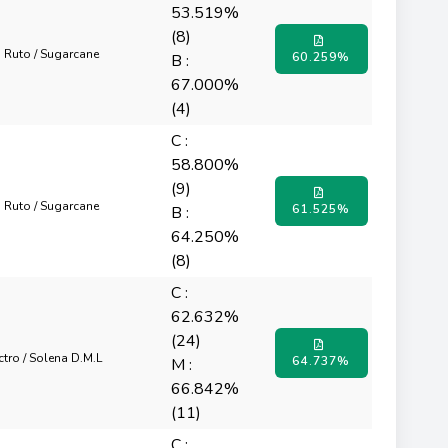
53.519%
(8)
n Ruto / Sugarcane
60.259%
B :
67.000%
(4)
C :
58.800%
(9)
n Ruto / Sugarcane
61.525%
B :
64.250%
(8)
C :
62.632%
(24)
octro / Solena D.M.L
64.737%
M :
66.842%
(11)
C :