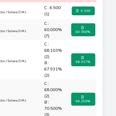
C : 6.500
6.500
octro / Solena D.M.L
(1)
C :
60.000%
octro / Solena D.M.L
60.000%
(7)
C :
68.103%
(2)
octro / Solena D.M.L
68.017%
B :
67.931%
(2)
C :
68.000%
(2)
octro / Solena D.M.L
69.250%
B :
70.500%
(3)