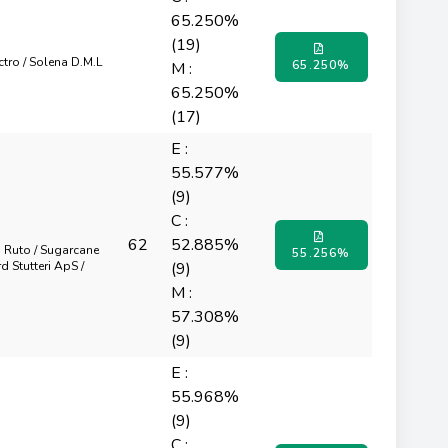
65.250%
(19)
octro / Solena D.M.L
65.250%
M :
65.250%
(17)
E :
55.577%
(9)
C :
62
52.885%
n Ruto / Sugarcane
55.256%
rd Stutteri ApS /
(9)
M :
57.308%
(9)
E :
55.968%
(9)
C :