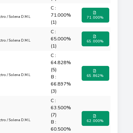
C :
71.000%
octro / Solena D.M.L
71.000%
(1)
C :
65.000%
octro / Solena D.M.L
65.000%
(1)
C :
64.828%
(5)
octro / Solena D.M.L
65.862%
B :
66.897%
(3)
C :
63.500%
(7)
octro / Solena D.M.L
62.000%
B :
60.500%