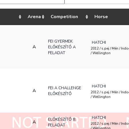
Arena
Competition
Horse
FEI GYERMEK
HATCHI
A
ELŐKÉSZÍTŐ A
2012 / s.pej / Mén / Ind
FELADAT
/ Wellington
HATCHI
FEI A CHALLENGE
A
2012 / s.pej / Mén / Ind
ELŐKÉSZÍTŐ
/ Wellington
HATCHI
ELŐKÉSZÍTŐ 8.
A
2012 / s.pej / Mén / Ind
FELADAT
/ Wellington