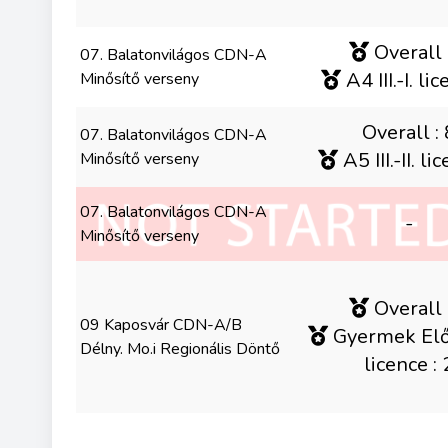
Overall 
07. Balatonvilágos CDN-A
A4 III.-I. lic
Minősítő verseny
Overall : 
07. Balatonvilágos CDN-A
A5 III.-II. lic
Minősítő verseny
07. Balatonvilágos CDN-A
-
Minősítő verseny
Overall 
09 Kaposvár CDN-A/B
Gyermek Elők.
Délny. Mo.i Regionális Döntő
licence : 