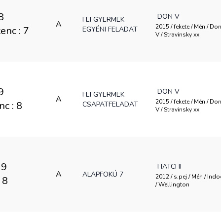
8
DON V
FEI GYERMEK
A
2015 / fekete / Mén / Do
cenc : 7
EGYÉNI FELADAT
V / Stravinsky xx
9
DON V
FEI GYERMEK
A
2015 / fekete / Mén / Do
nc : 8
CSAPATFELADAT
V / Stravinsky xx
19
HATCHI
A
ALAPFOKÚ 7
2012 / s.pej / Mén / Ind
 8
/ Wellington