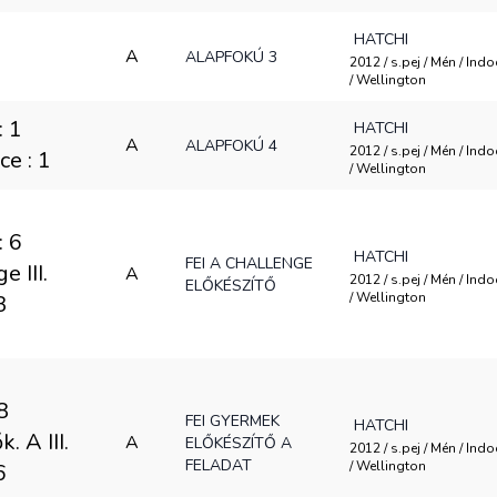
HATCHI
A
ALAPFOKÚ 3
2012 / s.pej / Mén / Ind
/ Wellington
: 1
HATCHI
A
ALAPFOKÚ 4
2012 / s.pej / Mén / Ind
ce : 1
/ Wellington
: 6
HATCHI
FEI A CHALLENGE
 III.
A
2012 / s.pej / Mén / Ind
ELŐKÉSZÍTŐ
/ Wellington
3
8
FEI GYERMEK
HATCHI
 A III.
A
ELŐKÉSZÍTŐ A
2012 / s.pej / Mén / Ind
FELADAT
/ Wellington
6