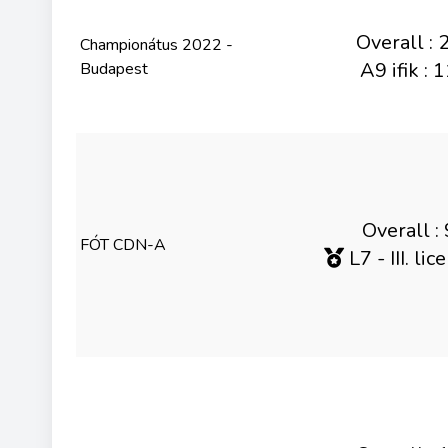
Overall : 
Championátus 2022 -
A9 ifik : 
Budapest
Overall : 
FÓT CDN-A
L7 - III. lic