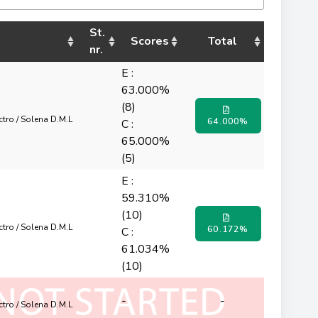
St.
Scores
Total
nr.
E :
63.000%
(8)
octro / Solena D.M.L
64.000%
C :
65.000%
(5)
E :
59.310%
(10)
octro / Solena D.M.L
60.172%
C :
61.034%
(10)
-
-
octro / Solena D.M.L