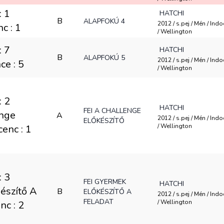
: 1
HATCHI
B
ALAPFOKÚ 4
2012 / s.pej / Mén / Ind
c : 1
/ Wellington
: 7
HATCHI
B
ALAPFOKÚ 5
2012 / s.pej / Mén / Ind
ce : 5
/ Wellington
: 2
HATCHI
FEI A CHALLENGE
nge
A
2012 / s.pej / Mén / Ind
ELŐKÉSZÍTŐ
/ Wellington
cenc : 1
: 3
FEI GYERMEK
HATCHI
észítő A
B
ELŐKÉSZÍTŐ A
2012 / s.pej / Mén / Ind
FELADAT
/ Wellington
enc : 2