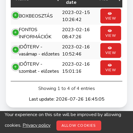
date
2023-02-15
BOXBEOSZTÁS
VIEW
10:26:42
FONTOS
2023-02-16
VIEW
INFORMÁCIÓK
08:47:26
IDŐTERV -
2023-02-16
VIEW
vasárnap - előzetes
10:52:46
IDŐTERV -
2023-02-16
VIEW
szombat - előzetes
15:01:16
Showing 1 to 4 of 4 entries
Last update: 2026-07-26 16:45:05
Your experience on this site will be improved by allowing
© digitop.hu 2022 |
Privacy policy
cookies.
Privacy policy
ALLOW COOKIES