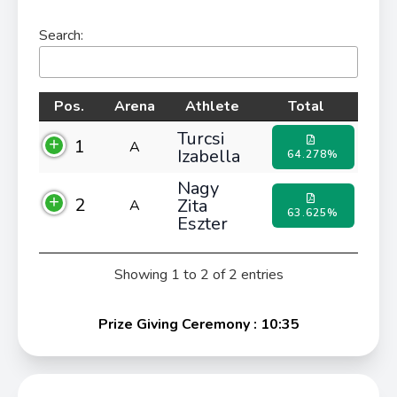
Search:
Pos.
Arena
Athlete
Total
Turcsi
1
A
Izabella
64.278%
Nagy
2
Zita
A
63.625%
Eszter
Showing 1 to 2 of 2 entries
Prize Giving Ceremony : 10:35