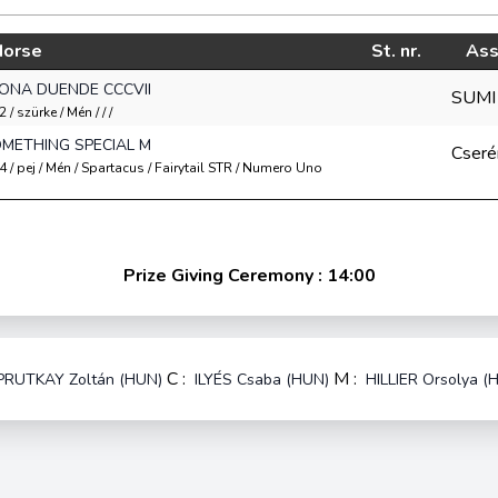
Horse
St. nr.
Ass
ONA DUENDE CCCVII
SUMI
 / szürke / Mén / / /
METHING SPECIAL M
Cseré
 / pej / Mén / Spartacus / Fairytail STR / Numero Uno
Prize Giving Ceremony : 14:00
C :
M :
PRUTKAY Zoltán (HUN)
ILYÉS Csaba (HUN)
HILLIER Orsolya (