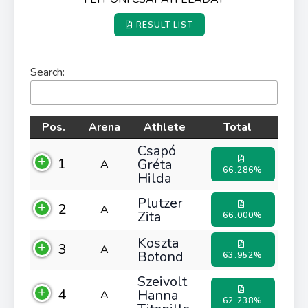
RESULT LIST
Search:
Pos.
Arena
Athlete
Total
Csapó
1
Gréta
A
66.286%
Hilda
Plutzer
2
A
Zita
66.000%
Koszta
3
A
Botond
63.952%
Szeivolt
4
Hanna
A
62.238%