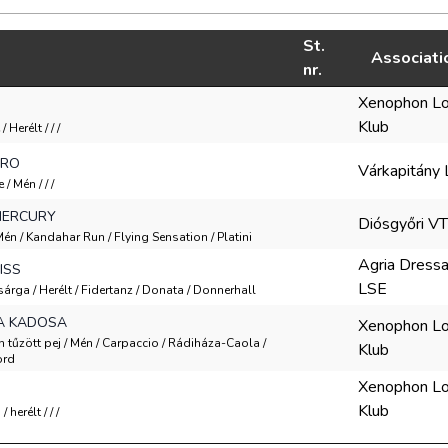
St.
Associati
nr.
Xenophon L
Klub
/ Herélt / / /
ERO
Várkapitány 
/ Mén / / /
MERCURY
Diósgyőri V
 Mén / Kandahar Run / Flying Sensation / Platini
Agria Dress
ISS
LSE
sárga / Herélt / Fidertanz / Donata / Donnerhall
A KADOSA
Xenophon L
n tűzött pej / Mén / Carpaccio / Rádiháza-Caola /
Klub
ord
Xenophon L
Klub
 herélt / / /