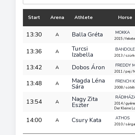
Start
Arena
Athlete
Horse
MOKKA
13:30
Balla Gréta
A
2015 / fekete 
Turcsi
BANDOL
13:36
A
Izabella
2013 / szürke 
FREDDY 
13:42
Dobos Áron
A
2011 / pej /
Magda Léna
FRENCH K
13:48
A
Sára
2008 / sötét
RÁDIHÁZ
Nagy Zita
13:54
A
Eszter
2014 / gyére
Der Kleine L
ATHOS
14:00
Csury Kata
A
2010 / sárga /