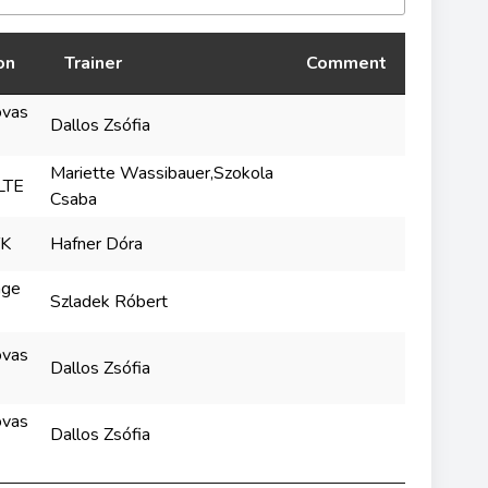
on
Trainer
Comment
ovas
Dallos Zsófia
Mariette Wassibauer,Szokola
LTE
Csaba
TK
Hafner Dóra
age
Szladek Róbert
ovas
Dallos Zsófia
ovas
Dallos Zsófia