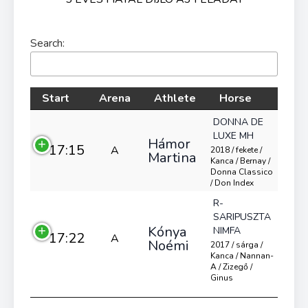
Search:
Start
Arena
Athlete
Horse
DONNA DE
LUXE MH
Hámor
17:15
A
2018 / fekete /
Martina
Kanca / Bernay /
Donna Classico
/ Don Index
R-
SARIPUSZTA
Kónya
NIMFA
17:22
A
Noémi
2017 / sárga /
Kanca / Nannan-
A / Zizegő /
Ginus