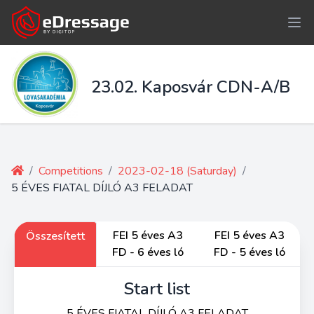
23.02. Kaposvár CDN-A/B
/
Competitions
/
2023-02-18 (Saturday)
/
5 ÉVES FIATAL DÍJLÓ A3 FELADAT
FEI 5 éves A3
FEI 5 éves A3
Összesített
FD - 6 éves ló
FD - 5 éves ló
Start list
5 ÉVES FIATAL DÍJLÓ A3 FELADAT