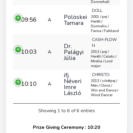
Donnerhall
DOLL
Pölöskei
2001 / pej /
09:56
A
Tamara
Herélt /
Dormello /
Farina / Falkland
CASH-FLOW
Dr.
N
10:03
Palágyi
A
2013 / pej /
Júlia
Herélt / Calato /
Mirella / Lord
major
ifj.
CHRISTO
Néveri
2013 / sötétpej /
10:10
A
Imre
Mén / Christ /
Win and Dance /
László
Wind Dancer
Showing 1 to 6 of 6 entries
Prize Giving Ceremony : 10:20