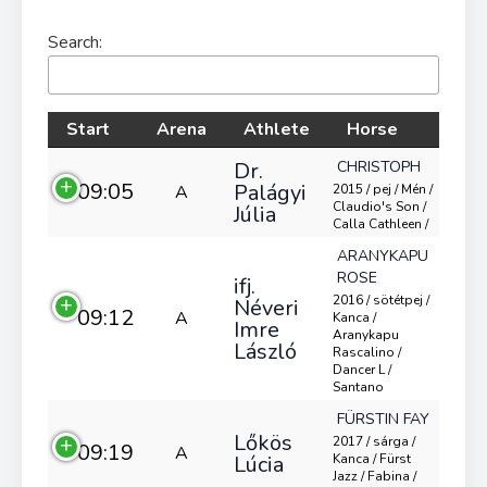
Search:
Start
Arena
Athlete
Horse
Dr.
CHRISTOPH
09:05
Palágyi
A
2015 / pej / Mén /
Claudio's Son /
Júlia
Calla Cathleen /
ARANYKAPU
ROSE
ifj.
2016 / sötétpej /
Néveri
09:12
A
Kanca /
Imre
Aranykapu
László
Rascalino /
Dancer L /
Santano
FÜRSTIN FAY
Lőkös
2017 / sárga /
09:19
A
Lúcia
Kanca / Fürst
Jazz / Fabina /