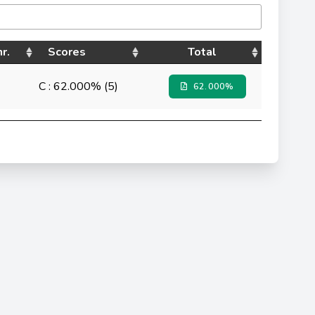
nr.
Scores
Total
C : 62.000% (5)
62.000%