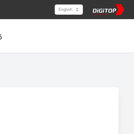
English
ő