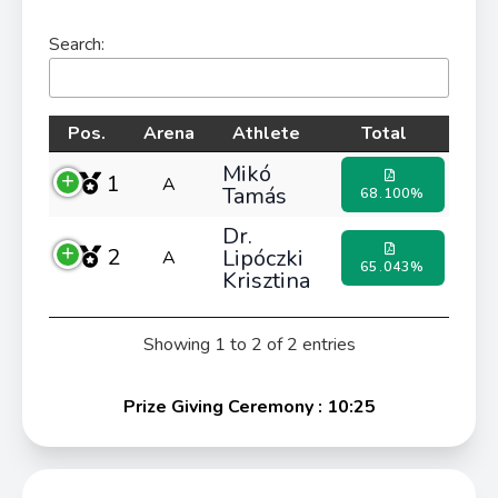
Search:
Pos.
Arena
Athlete
Total
Mikó
1
A
Tamás
68.100%
Dr.
2
Lipóczki
A
65.043%
Krisztina
Showing 1 to 2 of 2 entries
Prize Giving Ceremony : 10:25