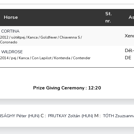
St.
Horse
As
nr.
CORTINA
Xen
2012 / sötétpej / Kanca / Goldfever / Chiavenna S /
Coronado
Dél-
WILDROSE
DE
2014 / pej / Kanca / Con Lapilot / Kontenda / Contender
Prize Giving Ceremony : 12:20
C :
M :
SÁGHY Péter (HUN)
PRUTKAY Zoltán (HUN)
TÓTH Zsuzsann