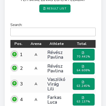
RESULT LIST
Search:
Pos.
Arena
Athlete
Total
Révész
1
A
Pavlina
70.441%
Révész
2
A
Pavlina
64.608%
Vaszilkó
3
Virág
A
63.245%
Lili
Farkas
4
A
Luca
63.137%