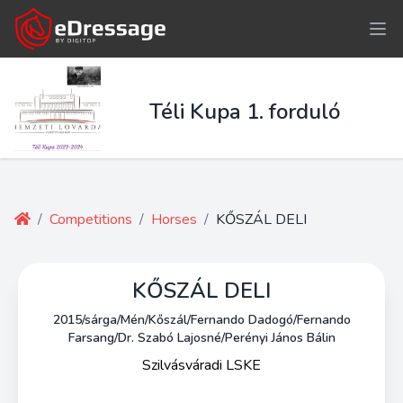
Téli Kupa 1. forduló
/
Competitions
/
Horses
/
KŐSZÁL DELI
KŐSZÁL DELI
2015/sárga/Mén/Kőszál/Fernando Dadogó/Fernando
Farsang/Dr. Szabó Lajosné/Perényi János Bálin
Szilvásváradi LSKE