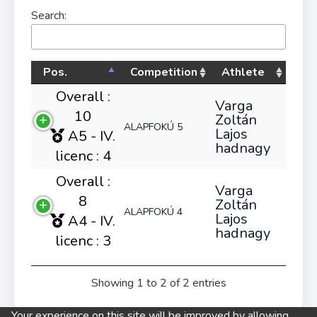
Search:
Pos.
Competition
Athlete
Overall :
Varga
10
Zoltán
ALAPFOKÚ 5
Lajos
A5 - IV.
hadnagy
licenc : 4
Overall :
Varga
8
Zoltán
ALAPFOKÚ 4
Lajos
A4 - IV.
hadnagy
licenc : 3
Showing 1 to 2 of 2 entries
Your experience on this site will be improved by allowing