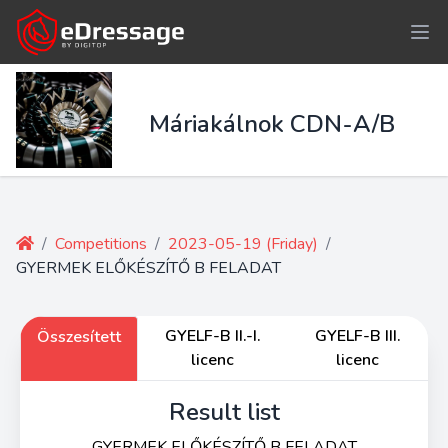
Máriakálnok CDN-A/B
/
Competitions
/
2023-05-19 (Friday)
/
GYERMEK ELŐKÉSZÍTŐ B FELADAT
GYELF-B II.-I.
GYELF-B III.
Összesített
licenc
licenc
Result list
GYERMEK ELŐKÉSZÍTŐ B FELADAT