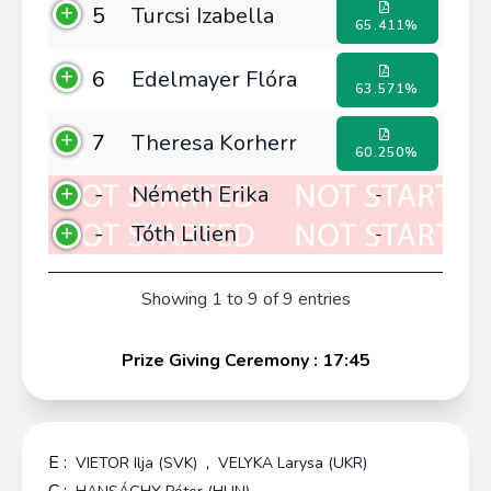
5
Turcsi Izabella
65.411%
6
Edelmayer Flóra
63.571%
7
Theresa Korherr
60.250%
-
Németh Erika
-
-
Tóth Lilien
-
Showing 1 to 9 of 9 entries
Prize Giving Ceremony : 17:45
E :
,
VIETOR Ilja (SVK)
VELYKA Larysa (UKR)