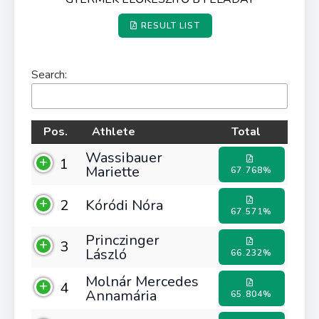
RESULT LIST
Search:
Pos.
Athlete
Total
Wassibauer
1
Mariette
67.768%
2
Kóródi Nóra
67.571%
Princzinger
3
László
66.232%
Molnár Mercedes
4
Annamária
65.804%