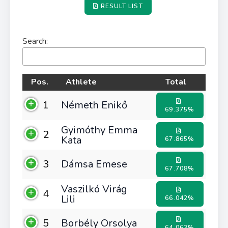
RESULT LIST
Search:
Pos.
Athlete
Total
1
Németh Enikő
69.375%
Gyimóthy Emma
2
Kata
67.865%
3
Dámsa Emese
67.708%
Vaszilkó Virág
4
Lili
66.042%
5
Borbély Orsolya
64.063%