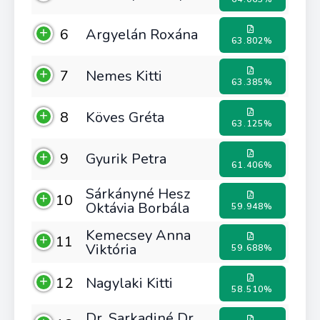
6
Argyelán Roxána
63.802%
7
Nemes Kitti
63.385%
8
Köves Gréta
63.125%
9
Gyurik Petra
61.406%
Sárkányné Hesz
10
Oktávia Borbála
59.948%
Kemecsey Anna
11
Viktória
59.688%
12
Nagylaki Kitti
58.510%
Dr. Sarkadiné Dr.