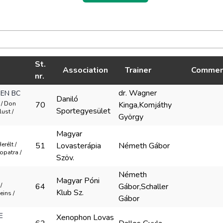
St.
Association
Trainer
Commen
nr.
dr. Wagner
EN BC
Daniló
 / Don
70
Kinga,Komjáthy
Sportegyesület
ust /
György
Magyar
erélt /
51
Lovasterápia
Németh Gábor
opatra /
Szöv.
Németh
Magyar Póni
/
64
Gábor,Schaller
Klub Sz.
eins /
Gábor
E
Xenophon Lovas