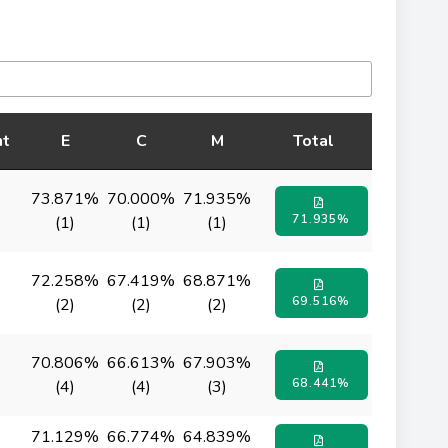
t
E
C
M
Total
73.871%
70.000%
71.935%
71.935%
(1)
(1)
(1)
72.258%
67.419%
68.871%
69.516%
(2)
(2)
(2)
70.806%
66.613%
67.903%
68.441%
(4)
(4)
(3)
71.129%
66.774%
64.839%