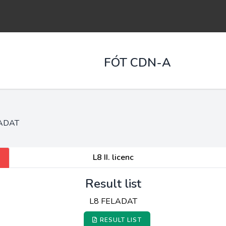
FÓT CDN-A
ADAT
L8 II. licenc
Result list
L8 FELADAT
RESULT LIST