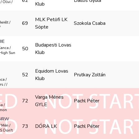
62
Dallos Gyula
/ Olivi /
Klub
MLK Petöfi LK
erélt /
69
Szokola Csaba
Söpte
/
IE
Budapesti Lovas
Kanca /
50
Klub
High Sun
Equidom Lovas
52
Prutkay Zoltán
Klub
ca /
s / /
Varga Ménes
72
Pachl Péter
GYLE
a /
gnon
 NRW
 Mén /
73
DÓRA LK
Pachl Péter
FS Don't