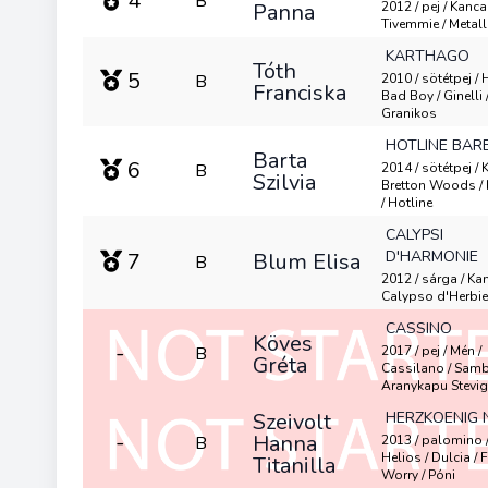
4
B
Panna
2012 / pej / Kanca 
Tivemmie / Metall
KARTHAGO
Tóth
5
B
2010 / sötétpej / H
Franciska
Bad Boy / Ginelli 
Granikos
HOTLINE BARB
Barta
6
B
2014 / sötétpej / 
Szilvia
Bretton Woods / 
/ Hotline
CALYPSI
D'HARMONIE
7
Blum Elisa
B
2012 / sárga / Kan
Calypso d'Herbier
CASSINO
Köves
-
B
2017 / pej / Mén /
Gréta
Cassilano / Samb
Aranykapu Stevi
Szeivolt
HERZKOENIG
-
Hanna
B
2013 / palomino /
Helios / Dulcia / 
Titanilla
Worry / Póni