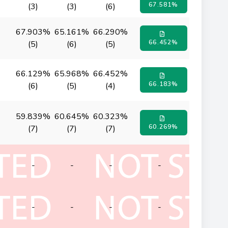
67.581%
(3)
(3)
(6)
67.903%
65.161%
66.290%
66.452%
(5)
(6)
(5)
66.129%
65.968%
66.452%
66.183%
(6)
(5)
(4)
59.839%
60.645%
60.323%
60.269%
(7)
(7)
(7)
-
-
-
-
-
-
-
-