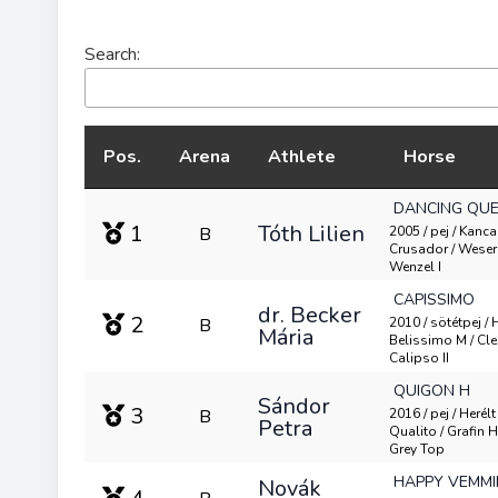
Search:
Pos.
Arena
Athlete
Horse
DANCING QUE
1
Tóth Lilien
B
2005 / pej / Kanca
Crusador / Weserl
Wenzel I
CAPISSIMO
dr. Becker
2
B
2010 / sötétpej / H
Mária
Belissimo M / Cle
Calipso II
QUIGON H
Sándor
3
B
2016 / pej / Herélt 
Petra
Qualito / Grafin H
Grey Top
HAPPY VEMMI
Novák