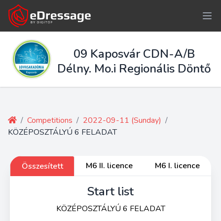
09 Kaposvár CDN-A/B
Délny. Mo.i Regionális Döntő
/
Competitions
/
2022-09-11 (Sunday)
/
KÖZÉPOSZTÁLYÚ 6 FELADAT
M6 II. licence
M6 I. licence
Összesített
Start list
KÖZÉPOSZTÁLYÚ 6 FELADAT