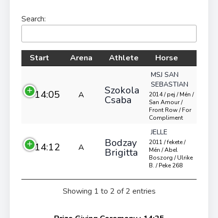
Search:
Start
Arena
Athlete
Horse
MSJ SAN
SEBASTIAN
Szokola
14:05
A
2014 / pej / Mén /
Csaba
San Amour /
Front Row / For
Compliment
JELLE
Bodzay
2011 / fekete /
14:12
A
Brigitta
Mén / Abel
Boszorg / Ulrike
B. / Peke 268
Showing 1 to 2 of 2 entries