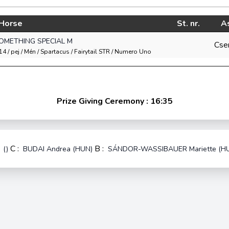
Horse
St. nr.
A
OMETHING SPECIAL M
Cse
14 / pej / Mén / Spartacus / Fairytail STR / Numero Uno
Prize Giving Ceremony : 16:35
:
C :
B :
()
BUDAI Andrea (HUN)
SÁNDOR-WASSIBAUER Mariette (H