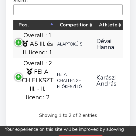
Search:
Pos.
Competition
Athlete
Overall : 1
Dévai
A5 III. és
ALAPFOKÚ 5
Hanna
II. licenc : 1
Overall : 2
FEI A
FEI A
Karászi
CH ELKSZT
CHALLENGE
András
ELŐKÉSZÍTŐ
III. - II.
licenc : 2
Showing 1 to 2 of 2 entries
Your experience on this site will be improved by allowing