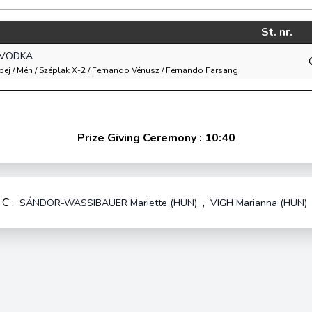
St. nr.
 VODKA
tpej / Mén / Széplak X-2 / Fernando Vénusz / Fernando Farsang
Prize Giving Ceremony : 10:40
C :
,
SÁNDOR-WASSIBAUER Mariette (HUN)
VIGH Marianna (HUN)