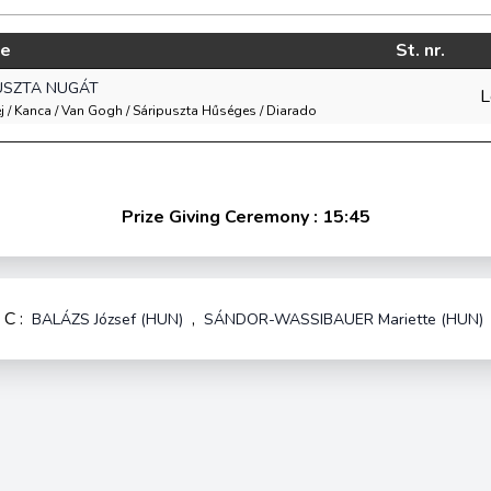
se
St. nr.
USZTA NUGÁT
L
ej / Kanca / Van Gogh / Sáripuszta Hűséges / Diarado
Prize Giving Ceremony : 15:45
C :
,
BALÁZS József (HUN)
SÁNDOR-WASSIBAUER Mariette (HUN)