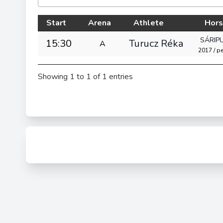
Start
Arena
Athlete
Hor
SÁRIP
15:30
Turucz Réka
A
2017 / p
Showing 1 to 1 of 1 entries