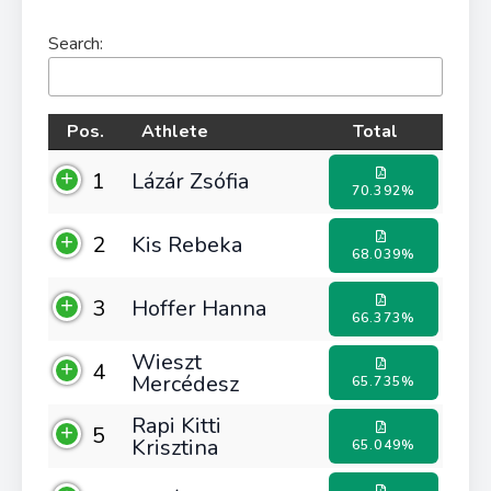
Search:
Pos.
Athlete
Total
1
Lázár Zsófia
70.392%
2
Kis Rebeka
68.039%
3
Hoffer Hanna
66.373%
Wieszt
4
Mercédesz
65.735%
Rapi Kitti
5
Krisztina
65.049%