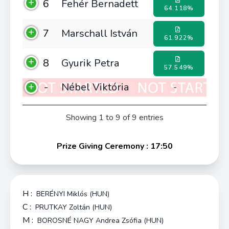
6
Fehér Bernadett
64.118%
7
Marschall István
61.922%
8
Gyurik Petra
57.549%
-
Nébel Viktória
-
Showing 1 to 9 of 9 entries
Prize Giving Ceremony : 17:50
H :
BERÉNYI Miklós (HUN)
C :
PRUTKAY Zoltán (HUN)
M :
BOROSNÉ NAGY Andrea Zsófia (HUN)