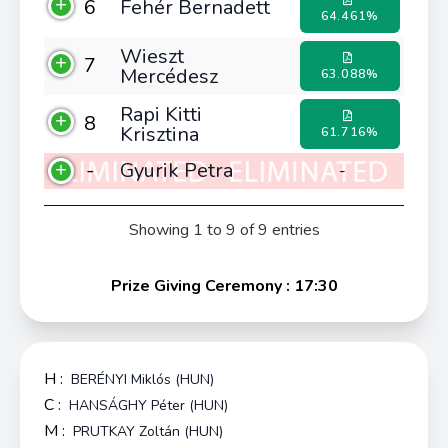
6
Fehér Bernadett
64.461%
Wieszt
7
Mercédesz
63.088%
Rapi Kitti
8
Krisztina
61.716%
-
Gyurik Petra
-
Showing 1 to 9 of 9 entries
Prize Giving Ceremony : 17:30
H :
BERÉNYI Miklós (HUN)
C :
HANSÁGHY Péter (HUN)
M :
PRUTKAY Zoltán (HUN)