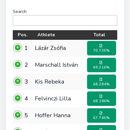
Search:
Pos.
Athlete
Total
1
Lázár Zsófia
70.735%
2
Marschall István
69.216%
3
Kis Rebeka
68.284%
4
Felvinczi Lilla
68.186%
5
Hoffer Hanna
67.745%