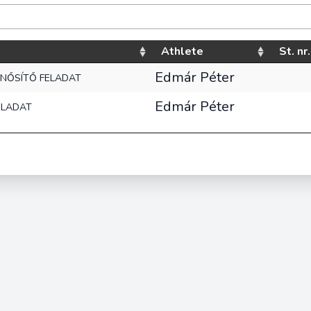
Athlete
St. nr.
Edmár Péter
 MINŐSÍTŐ FELADAT
Edmár Péter
FELADAT