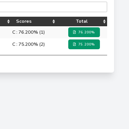
Scores
Total
C : 76.200% (1)
76.200%
C : 75.200% (2)
75.200%