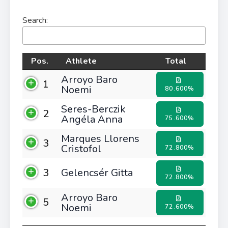
Search:
Pos.
Athlete
Total
Arroyo Baro
1
Noemi
80.600%
Seres-Berczik
2
Angéla Anna
75.600%
Marques Llorens
3
Cristofol
72.800%
3
Gelencsér Gitta
72.800%
Arroyo Baro
5
Noemi
72.600%