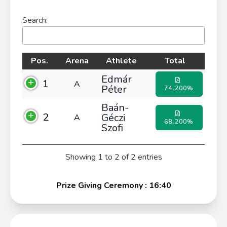
Search:
Pos.
Arena
Athlete
Total
Edmár
1
A
Péter
74.200%
Baán-
2
Géczi
A
68.200%
Szofi
Showing 1 to 2 of 2 entries
Prize Giving Ceremony : 16:40