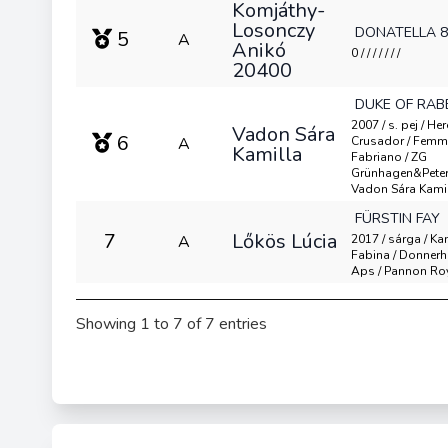
Komjáthy-
Losonczy
DONATELLA 8
5
A
Anikó
0 / / / / / / /
20400
DUKE OF RAB
2007 / s. pej / Her
Vadon Sára
6
A
Crusador / Femme
Kamilla
Fabriano / ZG
Grünhagen&Peter
Vadon Sára Kami
FÜRSTIN FAY
7
Lőkös Lúcia
A
2017 / sárga / Kan
Fabina / Donnerha
Aps / Pannon Ro
Showing 1 to 7 of 7 entries