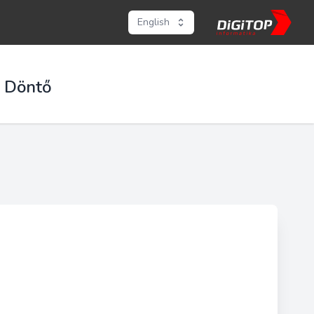
English
s Döntő