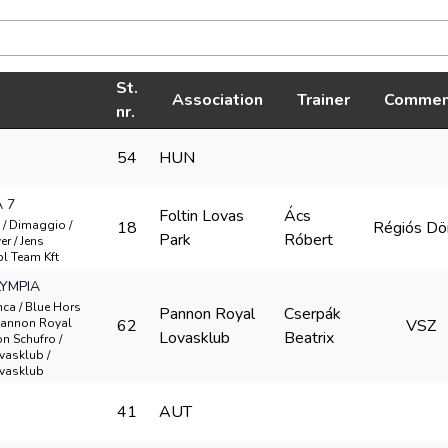
St.
Association
Trainer
Commen
nr.
54
HUN
 7
Foltin Lovas
Ács
a / Dimaggio /
18
Régiós Dö
Park
Róbert
r / Jens
bl Team Kft
YMPIA
nca / Blue Hors
Pannon Royal
Cserpák
Pannon Royal
62
VSZ
Lovasklub
Beatrix
n Schufro /
vasklub /
vasklub
41
AUT