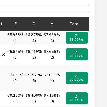
t
E
C
M
Total
65.938%
66.875%
67.969%
66.927%
(4)
(1)
(1)
65.625%
66.719%
67.656%
ntő
66.667%
(5)
(2)
(2)
67.031%
65.781%
67.031%
66.615%
(2)
(5)
(4)
66.250%
66.406%
67.188%
66.615%
(3)
(3)
(3)