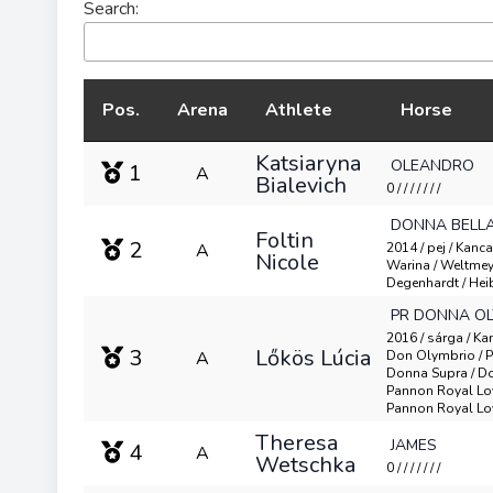
Search:
Pos.
Arena
Athlete
Horse
Katsiaryna
OLEANDRO
1
A
Bialevich
0 / / / / / / /
DONNA BELLA
Foltin
2
A
2014 / pej / Kanc
Nicole
Warina / Weltmeye
Degenhardt / Hei
PR DONNA OL
2016 / sárga / Ka
3
Lőkös Lúcia
A
Don Olymbrio / 
Donna Supra / Do
Pannon Royal Lo
Pannon Royal Lo
Theresa
JAMES
4
A
Wetschka
0 / / / / / / /