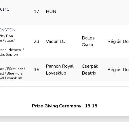
6141
17
HUN
ENSTEIN
élt / Don
Dallos
 Fatale /
23
Vadon LC
Régiós Dö
Gyula
son, Németo. /
lla, Sopron
Pannon Royal
Cserpák
ca / Fürst Jazz /
35
Régiós Dö
Lovasklub
Beatrix
ll / Blue Hors
yal Lovasklub
Prize Giving Ceremony : 19:15