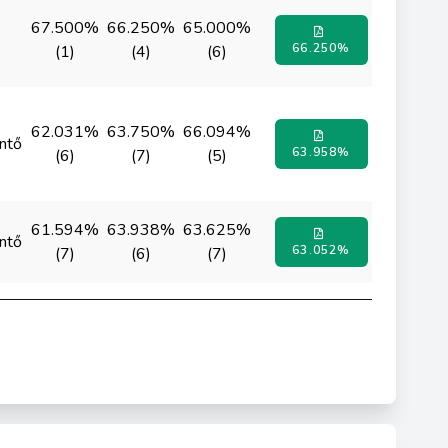
67.500%
66.250%
65.000%
66.250%
(1)
(4)
(6)
62.031%
63.750%
66.094%
ntő
63.958%
(6)
(7)
(5)
61.594%
63.938%
63.625%
ntő
63.052%
(7)
(6)
(7)