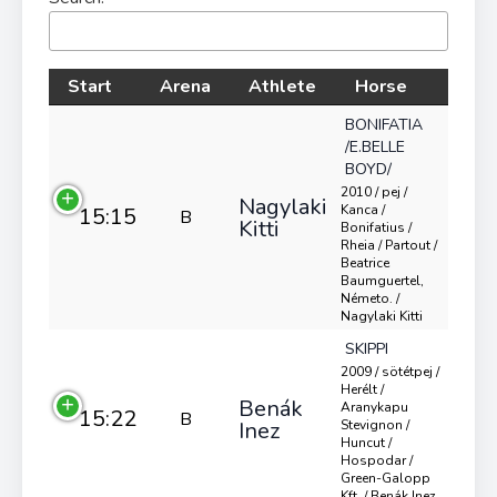
Start
Arena
Athlete
Horse
BONIFATIA
/E.BELLE
BOYD/
2010 / pej /
Nagylaki
Kanca /
15:15
B
Kitti
Bonifatius /
Rheia / Partout /
Beatrice
Baumguertel,
Németo. /
Nagylaki Kitti
SKIPPI
2009 / sötétpej /
Herélt /
Benák
Aranykapu
15:22
B
Inez
Stevignon /
Huncut /
Hospodar /
Green-Galopp
Kft. / Benák Inez