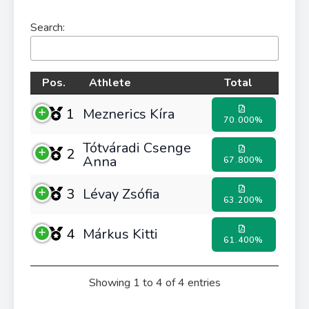
Search:
Pos.
Athlete
Total
1
Meznerics Kíra
70.000%
Tótváradi Csenge
2
Anna
67.800%
3
Lévay Zsófia
63.200%
4
Márkus Kitti
61.400%
Showing 1 to 4 of 4 entries