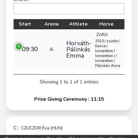
Start
Arena
Athlete
Horse
ZARA
2010 / szürke /
Horváth-
Kanca /
09:30
Pálinkás
A
Ismeretlen /
Emma
Ismeretlen / /
Ismeretlen /
Pálinkás Anna
Showing 1 to 1 of 1 entries
Prize Giving Ceremony : 11:15
C :
CZUCZOR Éva (HUN)