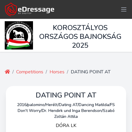
KOROSZTÁLYOS
ORSZÁGOS BAJNOKSÁG
2025
/
Competitions
/
Horses
/
DATING POINT AT
DATING POINT AT
2016/palomino/Herélt/Dating AT/Dancing Matilda/FS
Don't Worry/Dr. Hendirk und Inga Berendson/Szabó
Zoltán Attila
DÓRA LK