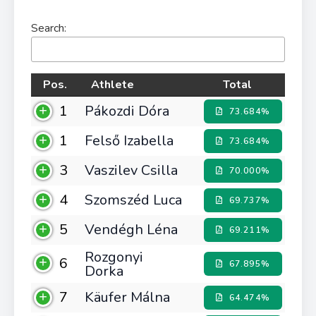
Search:
Pos.
Athlete
Total
1
Pákozdi Dóra
73.684%
1
Felső Izabella
73.684%
3
Vaszilev Csilla
70.000%
4
Szomszéd Luca
69.737%
5
Vendégh Léna
69.211%
Rozgonyi
6
67.895%
Dorka
7
Käufer Málna
64.474%