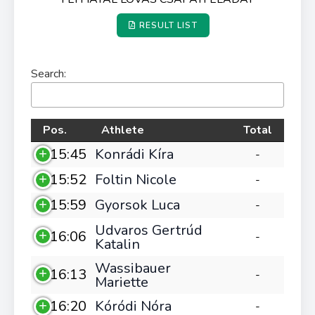
RESULT LIST
Search:
Pos.
Athlete
Total
15:45
Konrádi Kíra
-
15:52
Foltin Nicole
-
15:59
Gyorsok Luca
-
Udvaros Gertrúd
16:06
-
Katalin
Wassibauer
16:13
-
Mariette
16:20
Kóródi Nóra
-