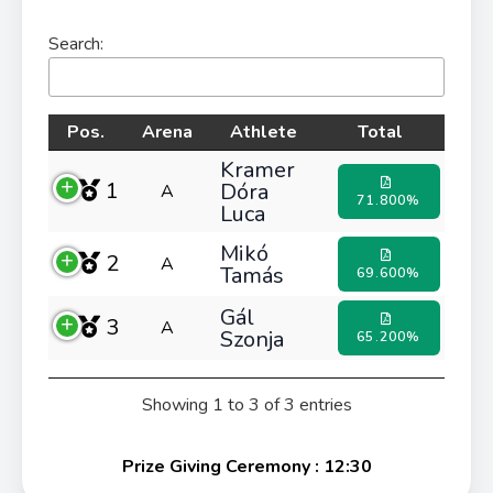
Search:
Pos.
Arena
Athlete
Total
Kramer
1
Dóra
A
71.800%
Luca
Mikó
2
A
Tamás
69.600%
Gál
3
A
Szonja
65.200%
Showing 1 to 3 of 3 entries
Prize Giving Ceremony : 12:30