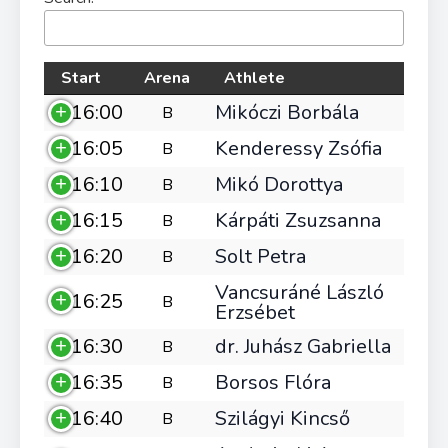
Start
Arena
Athlete
16:00
Mikóczi Borbála
B
16:05
Kenderessy Zsófia
B
16:10
Mikó Dorottya
B
16:15
Kárpáti Zsuzsanna
B
16:20
Solt Petra
B
Vancsuráné László
16:25
B
Erzsébet
16:30
dr. Juhász Gabriella
B
16:35
Borsos Flóra
B
16:40
Szilágyi Kincső
B