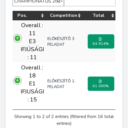
Pos.
Competition
Total
Overall :
11
ELŐKÉSZÍTŐ 3
E3
64.914%
FELADAT
IFJÚSÁGI
: 11
Overall :
18
ELŐKÉSZÍTŐ 1.
E1
61.000%
FELADAT
IFJUSÁGI
: 15
Showing 1 to 2 of 2 entries (filtered from 16 total
entries)